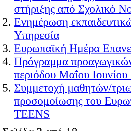
στήριξης από Σχολικό Ν
Ενημέρωση εκπαιδευτικ
Υπηρεσία
Ευρωπαϊκή Ημέρα Επανε
Πρόγραμμα προαγωγικών
περιόδου Μαΐου Ιουνίου
Συμμετοχή μαθητών/τριω
προσομοίωσης του Ευρω
TEENS