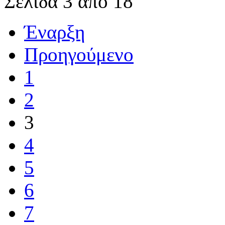
Σελίδα 3 από 18
Έναρξη
Προηγούμενο
1
2
3
4
5
6
7