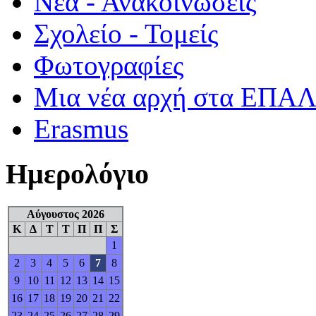
Νέα - Ανακοινώσεις
Σχολείο - Τομείς
Φωτογραφίες
Μια νέα αρχή στα ΕΠΑ
Erasmus
Ημερολόγιο
Αύγουστος 2026
Κ
Δ
Τ
Τ
Π
Π
Σ
1
2
3
4
5
6
7
8
9
10
11
12
13
14
15
16
17
18
19
20
21
22
23
24
25
26
27
28
29