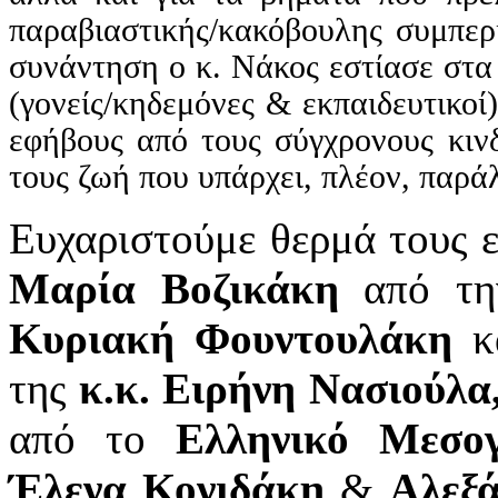
παραβιαστικής/κακόβουλης συμπερ
συνάντηση ο κ. Νάκος εστίασε στα 
(γονείς/κηδεμόνες & εκπαιδευτικοί
εφήβους από τους σύγχρονους κιν
τους ζωή που υπάρχει, πλέον, παρά
Ευχαριστούμε θερμά τους ε
Μαρία Βοζικάκη
από τ
Κυριακή Φουντουλάκη
κα
της
κ.κ. Ειρήνη Νασιούλα
από το
Ελληνικό Μεσογ
Έλενα Κονιδάκη
&
Αλεξ