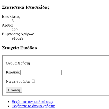
Στατιστικά Ιστοσελίδας
Επισκέπτες
8
Άρθρα
220
Εμφανίσεις Άρθρων
916629
Στοιχεία Εισόδου
Όνομα Χρήστη
Κωδικός
Να με θυμάσαι
Ξεχάσατε τον κωδικό σας;
Ξεχάσατε το όνομα χρήστη;