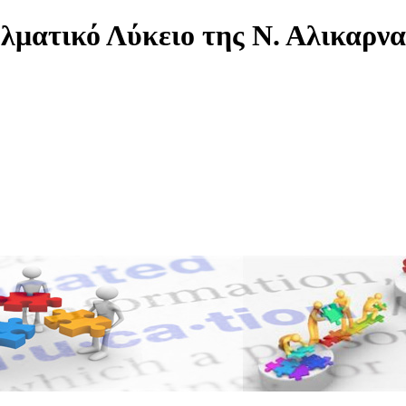
λματικό Λύκειο της Ν. Αλικαρν