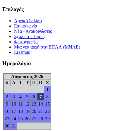
Επιλογές
Αρχική Σελίδα
Επικοινωνία
Νέα - Ανακοινώσεις
Σχολείο - Τομείς
Φωτογραφίες
Μια νέα αρχή στα ΕΠΑΛ (ΜΝΑΕ)
Erasmus
Ημερολόγιο
Αύγουστος 2026
Κ
Δ
Τ
Τ
Π
Π
Σ
1
2
3
4
5
6
7
8
9
10
11
12
13
14
15
16
17
18
19
20
21
22
23
24
25
26
27
28
29
30
31