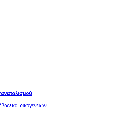
σανατολισμού
ήβων και οικογενειών