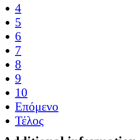
4
5
6
7
8
9
10
Επόμενο
Τέλος