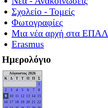
Νέα - Ανακοινώσεις
Σχολείο - Τομείς
Φωτογραφίες
Μια νέα αρχή στα ΕΠΑ
Erasmus
Ημερολόγιο
Αύγουστος 2026
Κ
Δ
Τ
Τ
Π
Π
Σ
1
2
3
4
5
6
7
8
9
10
11
12
13
14
15
16
17
18
19
20
21
22
23
24
25
26
27
28
29