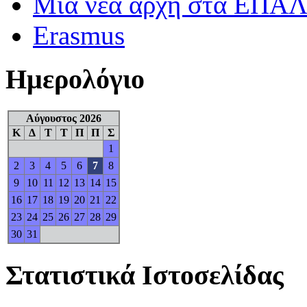
Μια νέα αρχή στα ΕΠΑ
Erasmus
Ημερολόγιο
Αύγουστος 2026
Κ
Δ
Τ
Τ
Π
Π
Σ
1
2
3
4
5
6
7
8
9
10
11
12
13
14
15
16
17
18
19
20
21
22
23
24
25
26
27
28
29
30
31
Στατιστικά Ιστοσελίδας