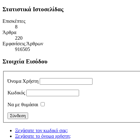
Στατιστικά Ιστοσελίδας
Επισκέπτες
8
Άρθρα
220
Εμφανίσεις Άρθρων
916505
Στοιχεία Εισόδου
Όνομα Χρήστη
Κωδικός
Να με θυμάσαι
Ξεχάσατε τον κωδικό σας;
Ξεχάσατε το όνομα χρήστη;