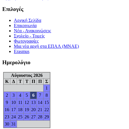
Επιλογές
Αρχική Σελίδα
Επικοινωνία
Νέα - Ανακοινώσεις
Σχολείο - Τομείς
Φωτογραφίες
Μια νέα αρχή στα ΕΠΑΛ (ΜΝΑΕ)
Erasmus
Ημερολόγιο
Αύγουστος 2026
Κ
Δ
Τ
Τ
Π
Π
Σ
1
2
3
4
5
6
7
8
9
10
11
12
13
14
15
16
17
18
19
20
21
22
23
24
25
26
27
28
29
30
31