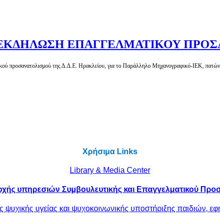
Ε ΕΚΔΗΛΩΣΗ ΕΠΑΓΓΕΛΜΑΤΙΚΟΥ ΠΡΟ
κού προσανατολισμού της Δ.Δ.Ε. Ηρακλείου, για το Παράλληλο Μηχανογραφικό-ΙΕΚ, πατώ
Χρήσιμα Links
Library & Media Center
χής υπηρεσιών Συμβουλευτικής και Επαγγελματικού Προ
 ψυχικής υγείας και ψυχοκοινωνικής υποστήριξης παιδιών, εφ